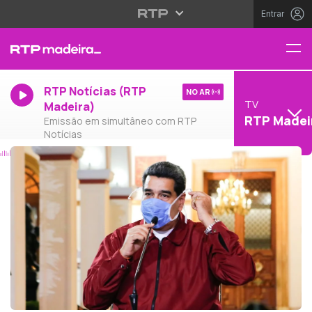
Entrar
RTP Notícias (RTP
NO AR
TV
Madeira)
RTP Madei
Emissão em simultâneo com RTP
Notícias