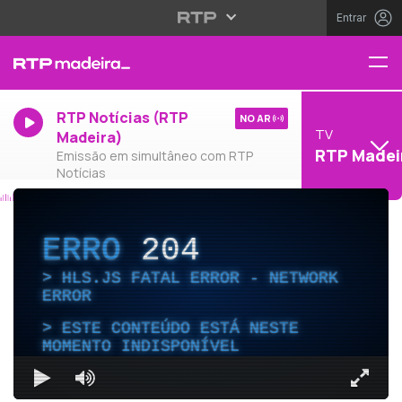
Entrar
RTP Notícias (RTP
NO AR
TV
Madeira)
RTP Madei
Emissão em simultâneo com RTP
Notícias
ERRO
204
HLS.JS FATAL ERROR - NETWORK
ERROR
ESTE CONTEÚDO ESTÁ NESTE
MOMENTO INDISPONÍVEL