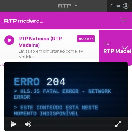
Entrar
RTP Notícias (RTP
NO AR
TV
Madeira)
RTP Madei
Emissão em simultâneo com RTP
Notícias
ERRO
204
HLS.JS FATAL ERROR - NETWORK
ERROR
ESTE CONTEÚDO ESTÁ NESTE
MOMENTO INDISPONÍVEL