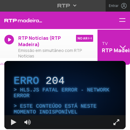
Entrar
RTP Notícias (RTP
NO AR
TV
Madeira)
RTP Madei
Emissão em simultâneo com RTP
Notícias
ERRO
204
HLS.JS FATAL ERROR - NETWORK
ERROR
ESTE CONTEÚDO ESTÁ NESTE
MOMENTO INDISPONÍVEL