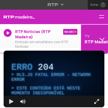
Entrar
RTP Notícias (RTP
NO AR
TV
Madeira)
RTP Madei
Emissão em simultâneo com RTP
Notícias
ERRO
204
HLS.JS FATAL ERROR - NETWORK
ERROR
ESTE CONTEÚDO ESTÁ NESTE
MOMENTO INDISPONÍVEL