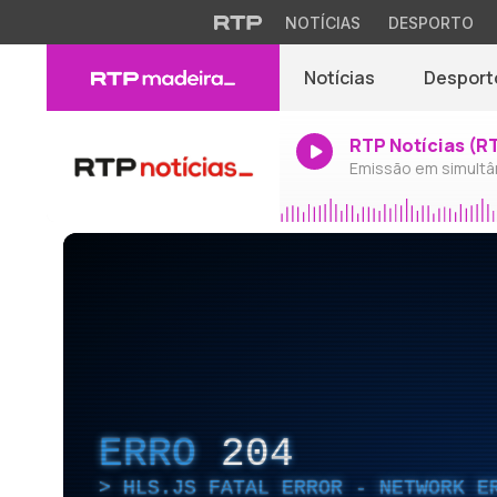
NOTÍCIAS
DESPORTO
Notícias
Desport
RTP Notícias (R
Emissão em simultâ
ERRO
204
HLS.JS FATAL ERROR - NETWORK E