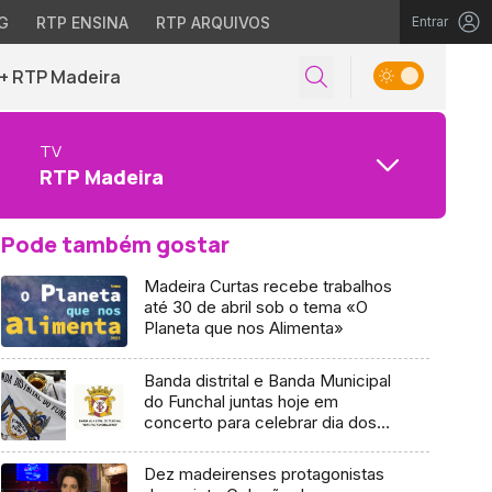
G
RTP ENSINA
RTP ARQUIVOS
Entrar
+ RTP Madeira
TV
RTP Madeira
Pode também gostar
Madeira Curtas recebe trabalhos
até 30 de abril sob o tema «O
Planeta que nos Alimenta»
Banda distrital e Banda Municipal
do Funchal juntas hoje em
concerto para celebrar dia dos
vizinhos (Áudio)
Dez madeirenses protagonistas