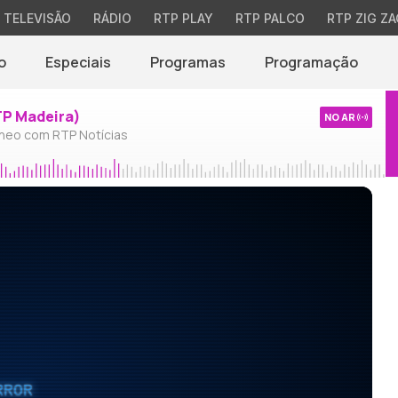
TELEVISÃO
RÁDIO
RTP PLAY
RTP PALCO
RTP ZIG ZA
o
Especiais
Programas
Programação
TP Madeira)
NO AR
neo com RTP Notícias
RROR