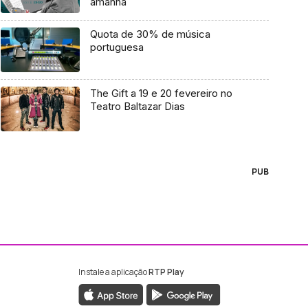
amanhã
Quota de 30% de música
portuguesa
The Gift a 19 e 20 fevereiro no
Teatro Baltazar Dias
PUB
Instale a aplicação
RTP Play
ebook da RTP Madeira
nstagram da RTP Madeira