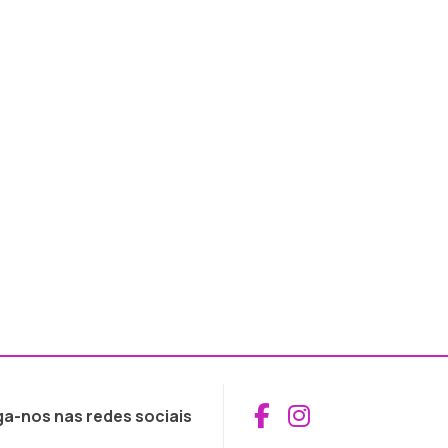
Aceder ao Fac
Aceder ao I
ga-nos nas redes sociais