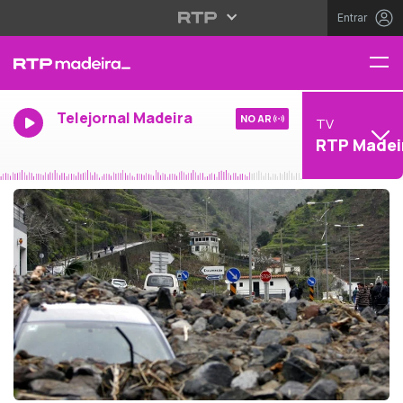
Entrar
Telejornal Madeira
NO AR
TV
RTP Madei