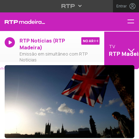
Entrar
RTP Notícias (RTP
NO AR
TV
Madeira)
RTP Madei
Emissão em simultâneo com RTP
Notícias