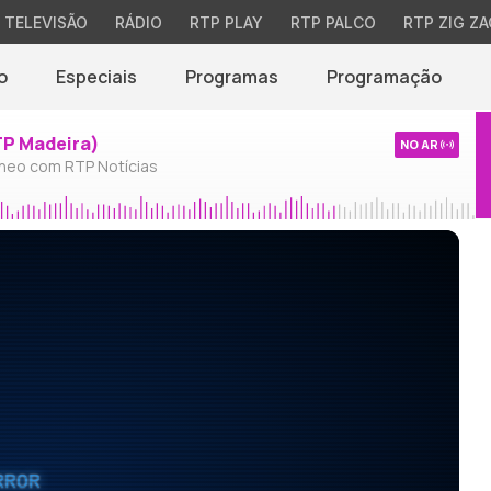
TELEVISÃO
RÁDIO
RTP PLAY
RTP PALCO
RTP ZIG ZA
o
Especiais
Programas
Programação
TP Madeira)
NO AR
neo com RTP Notícias
RROR