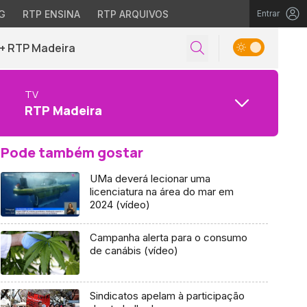
G
RTP ENSINA
RTP ARQUIVOS
Entrar
+ RTP Madeira
TV
RTP Madeira
Pode também gostar
UMa deverá lecionar uma
licenciatura na área do mar em
2024 (vídeo)
Campanha alerta para o consumo
de canábis (vídeo)
Sindicatos apelam à participação