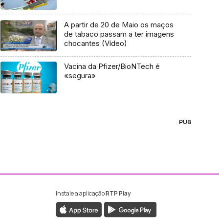
A partir de 20 de Maio os maços
de tabaco passam a ter imagens
chocantes (Vídeo)
Vacina da Pfizer/BioNTech é
«segura»
PUB
Instale a aplicação
RTP Play
ebook da RTP Madeira
nstagram da RTP Madeira