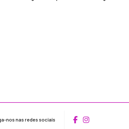
Aceder ao Fac
Aceder ao I
ga-nos nas redes sociais