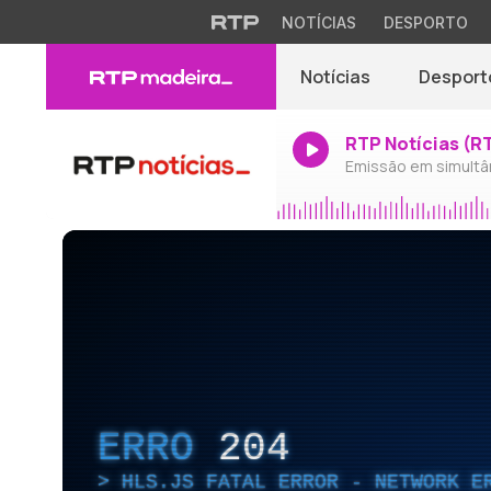
NOTÍCIAS
DESPORTO
Notícias
Desport
RTP Notícias (R
Emissão em simultâ
ERRO
204
HLS.JS FATAL ERROR - NETWORK E