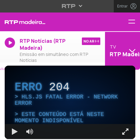
Entrar
RTP Notícias (RTP
NO AR
TV
Madeira)
RTP Madei
Emissão em simultâneo com RTP
Notícias
ERRO
204
HLS.JS FATAL ERROR - NETWORK
ERROR
ESTE CONTEÚDO ESTÁ NESTE
MOMENTO INDISPONÍVEL