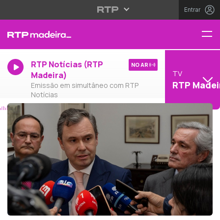
Entrar
RTP Notícias (RTP
NO AR
TV
Madeira)
RTP Madei
Emissão em simultâneo com RTP
Notícias