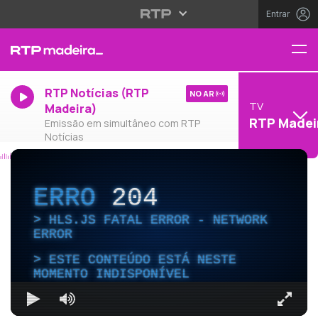
Entrar
RTP Notícias (RTP
NO AR
TV
Madeira)
RTP Madei
Emissão em simultâneo com RTP
Notícias
ERRO
204
HLS.JS FATAL ERROR - NETWORK
ERROR
ESTE CONTEÚDO ESTÁ NESTE
MOMENTO INDISPONÍVEL