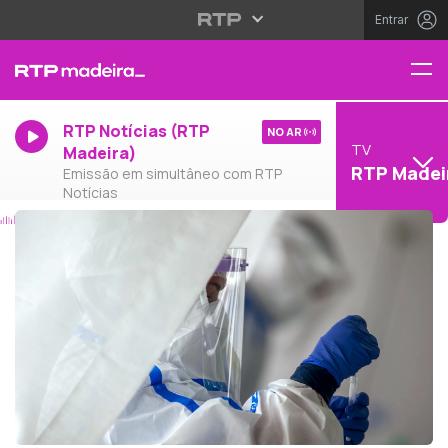
Entrar
RTP Notícias (RTP
NO AR
TV
Madeira)
RTP Madei
Emissão em simultâneo com RTP
Notícias