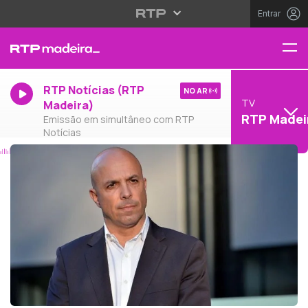
Entrar
RTP Notícias (RTP
NO AR
TV
Madeira)
RTP Madei
Emissão em simultâneo com RTP
Notícias