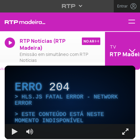
Entrar
RTP Notícias (RTP
NO AR
TV
Madeira)
RTP Madei
Emissão em simultâneo com RTP
Notícias
ERRO
204
HLS.JS FATAL ERROR - NETWORK
ERROR
ESTE CONTEÚDO ESTÁ NESTE
MOMENTO INDISPONÍVEL