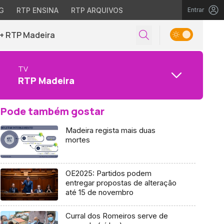
G
RTP ENSINA
RTP ARQUIVOS
Entrar
+ RTP Madeira
TV
RTP Madeira
Pode também gostar
Madeira regista mais duas
mortes
OE2025: Partidos podem
entregar propostas de alteração
até 15 de novembro
Curral dos Romeiros serve de