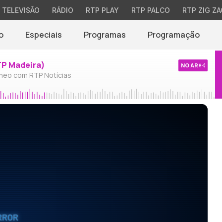
TELEVISÃO
RÁDIO
RTP PLAY
RTP PALCO
RTP ZIG ZA
o
Especiais
Programas
Programação
TP Madeira)
NO AR
neo com RTP Notícias
RROR