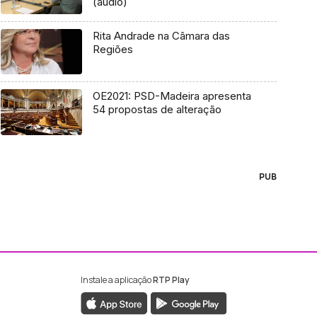
(áudio)
Rita Andrade na Câmara das
Regiões
OE2021: PSD-Madeira apresenta
54 propostas de alteração
PUB
Instale a aplicação
RTP Play
ebook da RTP Madeira
nstagram da RTP Madeira