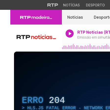
NOTÍCIAS
DESPORTO
Notícias
Desport
RTP Notícias (R
Emissão em simultâ
ERRO
204
HLS.JS FATAL ERROR - NETWORK E