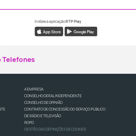
Instale a aplicação
RTP Play
ebook da RTP Madeira
nstagram da RTP Madeira
 Telefones
A EMPRESA
CONSELHO GERAL INDEPENDENTE
CONSELHO DE OPINIÃO
NTE
CONTRATO DE CONCESSÃO DO SERVIÇO PÚBLICO
DE RÁDIO E TELEVISÃO
RGPD
GESTÃO DAS DEFINIÇÕES DE COOKIES