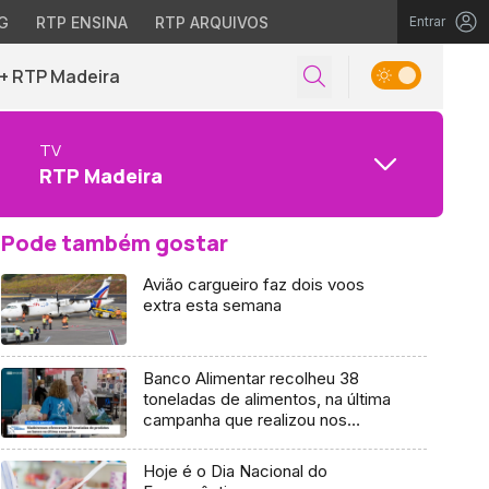
G
RTP ENSINA
RTP ARQUIVOS
Entrar
+ RTP Madeira
TV
RTP Madeira
Pode também gostar
Avião cargueiro faz dois voos
extra esta semana
Banco Alimentar recolheu 38
toneladas de alimentos, na última
campanha que realizou nos
supermercados (vídeo)
Hoje é o Dia Nacional do