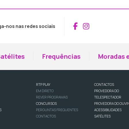
Aceder ao Fac
Aceder ao I
ga-nos nas redes sociais
atélites
Frequências
Moradas e
RTP PLAY
CONTACTOS
EM DIRETO
PROVEDORA DO
REVER PROGRAMAS
TELESPECTADOR
CONCURSOS
PROVEDORA DO OUVI
S
PERGUNTAS FREQUENTES
ACESSIBILIDADES
CONTACTOS
SATÉLITES