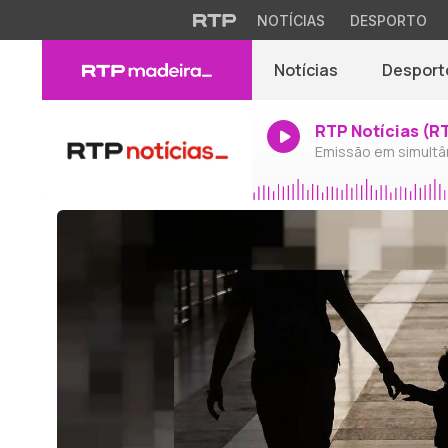
NOTÍCIAS
DESPORTO
Notícias
Desport
RTP Notícias (R
Emissão em simultâ