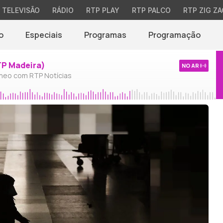
TELEVISÃO
RÁDIO
RTP PLAY
RTP PALCO
RTP ZIG ZA
o
Especiais
Programas
Programação
TP Madeira)
NO AR
neo com RTP Notícias