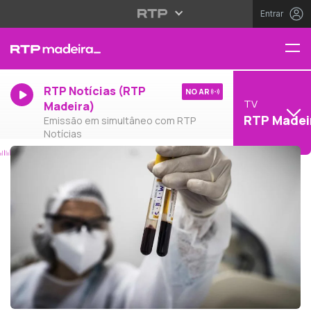
Entrar
RTP Notícias (RTP
NO AR
TV
Madeira)
RTP Madei
Emissão em simultâneo com RTP
Notícias