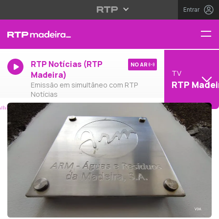
Entrar
RTP Notícias (RTP
NO AR
TV
Madeira)
RTP Madei
Emissão em simultâneo com RTP
Notícias