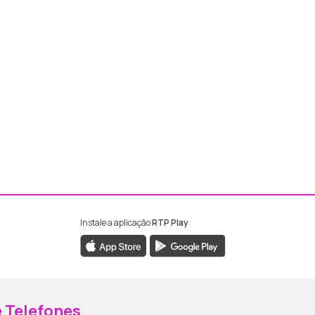
Instale a aplicação
RTP Play
ebook da RTP Madeira
nstagram da RTP Madeira
 Telefones