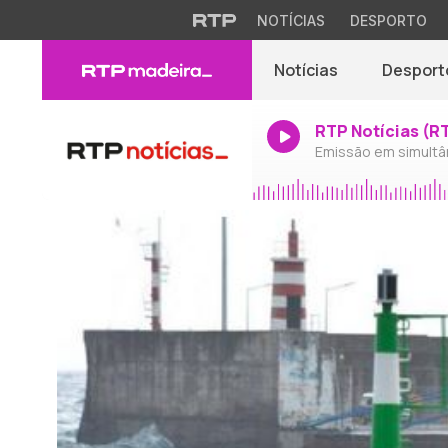
NOTÍCIAS
DESPORTO
Notícias
Desport
RTP Notícias (R
Emissão em simultâ