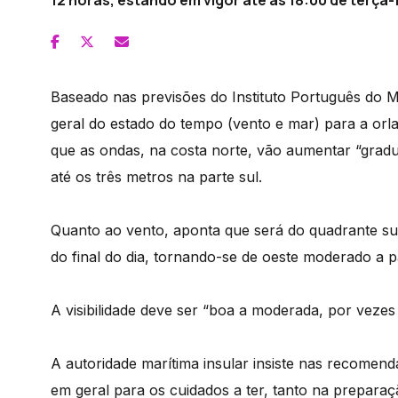
12 horas, estando em vigor até às 18:00 de terça-
Baseado nas previsões do Instituto Português do 
geral do estado do tempo (vento e mar) para a orla
que as ondas, na costa norte, vão aumentar “gradu
até os três metros na parte sul.
Quanto ao vento, aponta que será do quadrante sul
do final do dia, tornando-se de oeste moderado a pa
A visibilidade deve ser “boa a moderada, por vezes
A autoridade marítima insular insiste nas recomen
em geral para os cuidados a ter, tanto na prepar