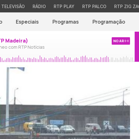
TELEVISÃO
RÁDIO
RTP PLAY
RTP PALCO
RTP ZIG ZA
o
Especiais
Programas
Programação
TP Madeira)
NO AR
neo com RTP Notícias