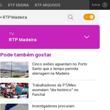
G
RTP ENSINA
RTP ARQUIVOS
Entrar
+ RTP Madeira
TV
RTP Madeira
Pode também gostar
Cinco aviões aguardam no Porto
Santo que o tempo permita
aterragem na Madeira
Trabalhadores da PT/Meo
assinalam “dia histórico” no
Funchal
Investigadores procuram