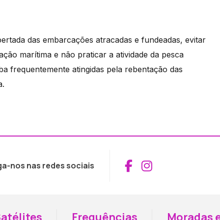
pertada das embarcações atracadas e fundeadas, evitar
ção marítima e não praticar a atividade da pesca
riba frequentemente atingidas pela rebentação das
a.
Aceder ao Fac
Aceder ao I
ga-nos nas redes sociais
atélites
Frequências
Moradas e