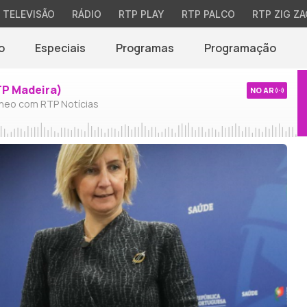
TELEVISÃO
RÁDIO
RTP PLAY
RTP PALCO
RTP ZIG ZA
o
Especiais
Programas
Programação
TP Madeira)
NO AR
neo com RTP Notícias