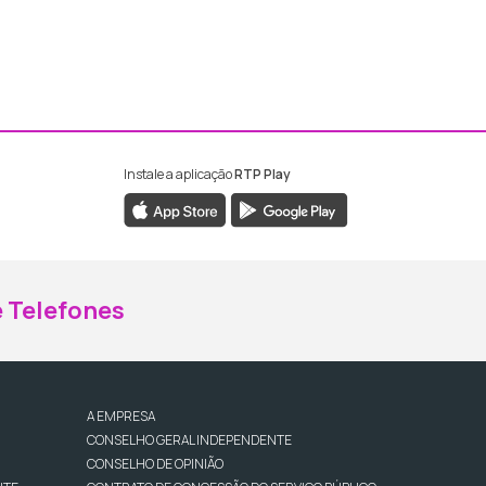
Instale a aplicação
RTP Play
ebook da RTP Madeira
nstagram da RTP Madeira
 Telefones
A EMPRESA
CONSELHO GERAL INDEPENDENTE
CONSELHO DE OPINIÃO