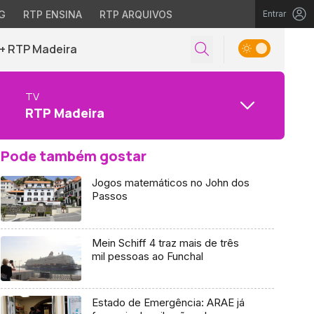
G
RTP ENSINA
RTP ARQUIVOS
Entrar
+ RTP Madeira
TV
RTP Madeira
Pode também gostar
Jogos matemáticos no John dos
Passos
Mein Schiff 4 traz mais de três
mil pessoas ao Funchal
Estado de Emergência: ARAE já