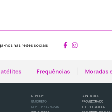
Aceder ao Fac
Aceder ao I
ga-nos nas redes sociais
atélites
Frequências
Moradas e
RTP PLAY
CONTACTOS
EM DIRETO
PROVEDORA DO
REVER PROGRAMAS
TELESPECTADOR