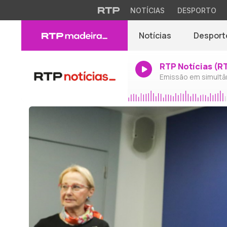
NOTÍCIAS
DESPORTO
Notícias
Desport
RTP Notícias (R
Emissão em simultâ