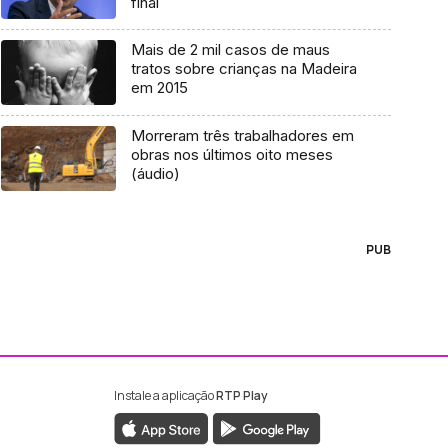
final
Mais de 2 mil casos de maus
tratos sobre crianças na Madeira
em 2015
Morreram três trabalhadores em
obras nos últimos oito meses
(áudio)
PUB
Instale a aplicação
RTP Play
ebook da RTP Madeira
nstagram da RTP Madeira