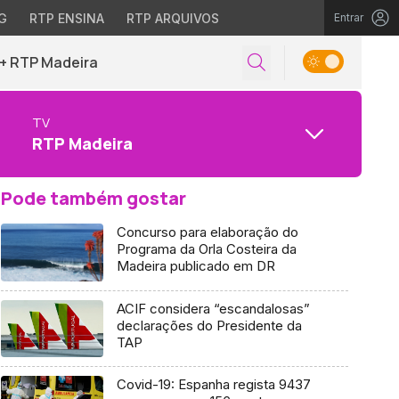
G
RTP ENSINA
RTP ARQUIVOS
Entrar
+ RTP Madeira
TV
RTP Madeira
Pode também gostar
Concurso para elaboração do
Programa da Orla Costeira da
Madeira publicado em DR
ACIF considera “escandalosas”
declarações do Presidente da
TAP
Covid-19: Espanha regista 9437