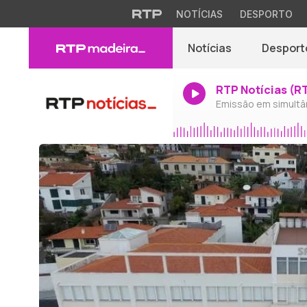
NOTÍCIAS
DESPORTO
Notícias
Desport
RTP Notícias (R
Emissão em simultâ