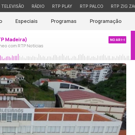
TELEVISÃO
RÁDIO
RTP PLAY
RTP PALCO
RTP ZIG ZA
o
Especiais
Programas
Programação
TP Madeira)
NO AR
neo com RTP Notícias