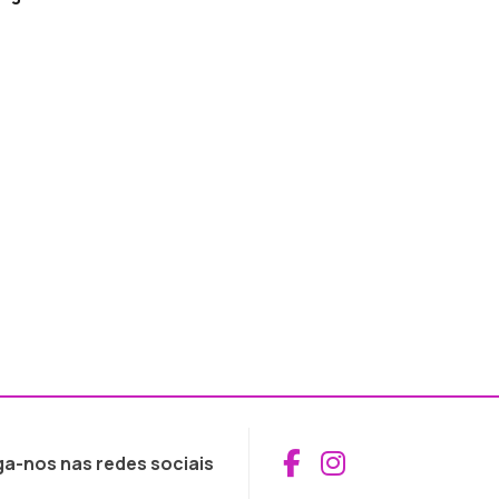
Aceder ao Fac
Aceder ao I
ga-nos nas redes sociais