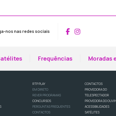
Aceder ao Fac
Aceder ao I
ga-nos nas redes sociais
atélites
Frequências
Moradas e
RTP PLAY
CONTACTOS
EM DIRETO
PROVEDORA DO
REVER PROGRAMAS
TELESPECTADOR
CONCURSOS
PROVEDORA DO OUVI
S
PERGUNTAS FREQUENTES
ACESSIBILIDADES
CONTACTOS
SATÉLITES