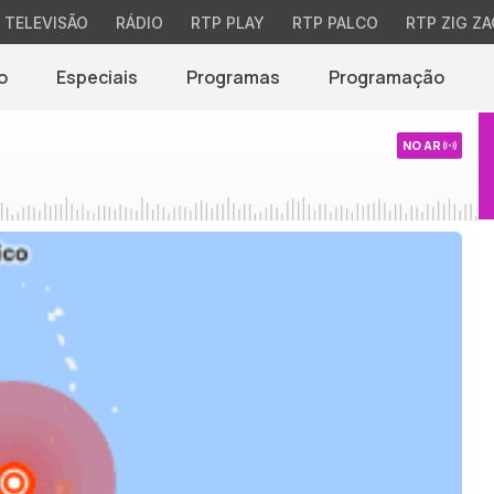
TELEVISÃO
RÁDIO
RTP PLAY
RTP PALCO
RTP ZIG ZA
o
Especiais
Programas
Programação
NO AR