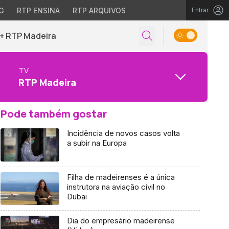
G
RTP ENSINA
RTP ARQUIVOS
Entrar
+ RTP Madeira
TV
RTP Madeira
Pode também gostar
Incidência de novos casos volta
a subir na Europa
Filha de madeirenses é a única
instrutora na aviação civil no
Dubai
Dia do empresário madeirense