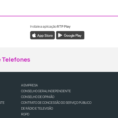
Instale a aplicação
RTP Play
ebook da RTP Madeira
nstagram da RTP Madeira
 Telefones
A EMPRESA
CONSELHO GERAL INDEPENDENTE
CONSELHO DE OPINIÃO
NTE
CONTRATO DE CONCESSÃO DO SERVIÇO PÚBLICO
DE RÁDIO E TELEVISÃO
RGPD