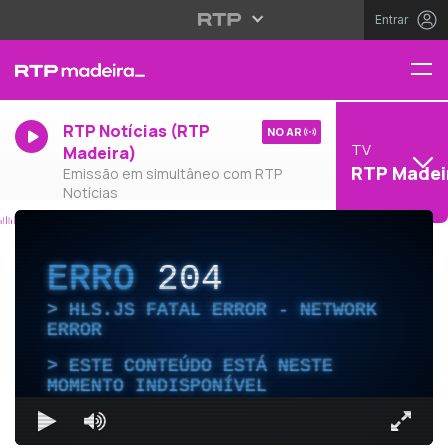
Entrar
RTP Notícias (RTP
NO AR
TV
Madeira)
RTP Madei
Emissão em simultâneo com RTP
Notícias
ERRO
204
HLS.JS FATAL ERROR - NETWORK
ERROR
ESTE CONTEÚDO ESTÁ NESTE
MOMENTO INDISPONÍVEL