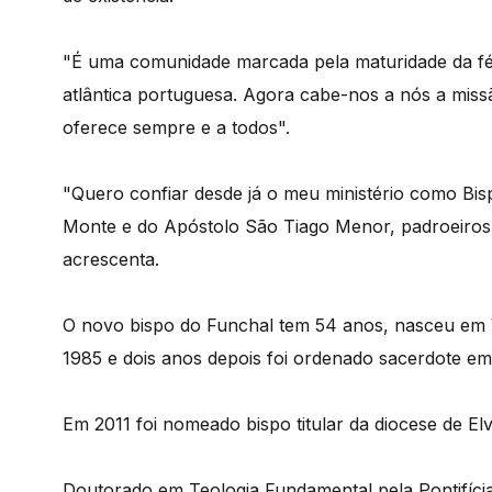
"É uma comunidade marcada pela maturidade da fé e
atlântica portuguesa. Agora cabe-nos a nós a mis
oferece sempre e a todos".
"Quero confiar desde já o meu ministério como Bi
Monte e do Apóstolo São Tiago Menor, padroeiros 
acrescenta.
O novo bispo do Funchal tem 54 anos, nasceu em V
1985 e dois anos depois foi ordenado sacerdote em
Em 2011 foi nomeado bispo titular da diocese de El
Doutorado em Teologia Fundamental pela Pontifícia