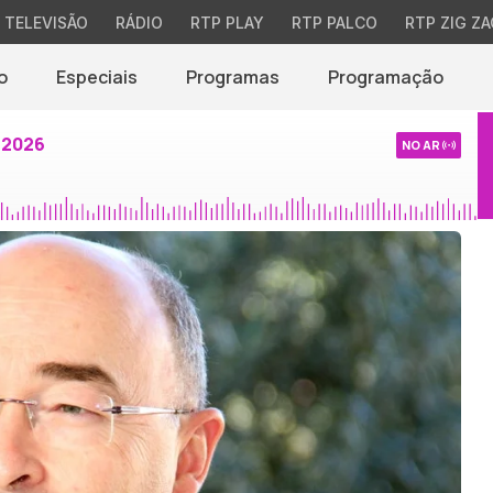
TELEVISÃO
RÁDIO
RTP PLAY
RTP PALCO
RTP ZIG ZA
o
Especiais
Programas
Programação
 2026
NO AR