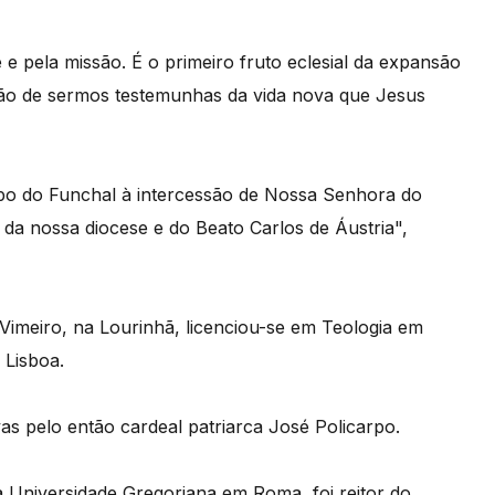
 pela missão. É o primeiro fruto eclesial da expansão
são de sermos testemunhas da vida nova que Jesus
spo do Funchal à intercessão de Nossa Senhora do
da nossa diocese e do Beato Carlos de Áustria",
imeiro, na Lourinhã, licenciou-se em Teologia em
 Lisboa.
vas pelo então cardeal patriarca José Policarpo.
 Universidade Gregoriana em Roma, foi reitor do