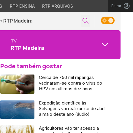
G
RTP ENSINA
RTP ARQUIVOS
Entrar
+ RTP Madeira
TV
RTP Madeira
Pode também gostar
Cerca de 750 mil raparigas
vacinaram-se contra o vírus do
HPV nos últimos dez anos
Expedição científica às
Selvagens vai realizar-se de abril
a maio deste ano (áudio)
Agricultores vão ter acesso a