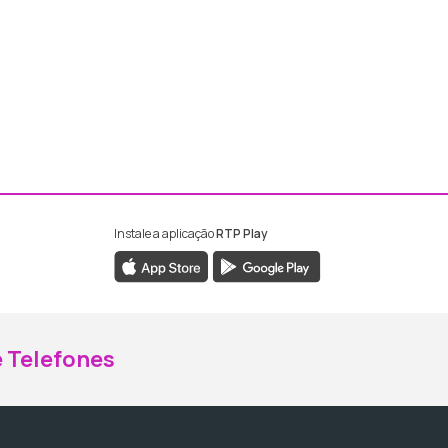
Instale a aplicação
RTP Play
ebook da RTP Madeira
nstagram da RTP Madeira
 Telefones