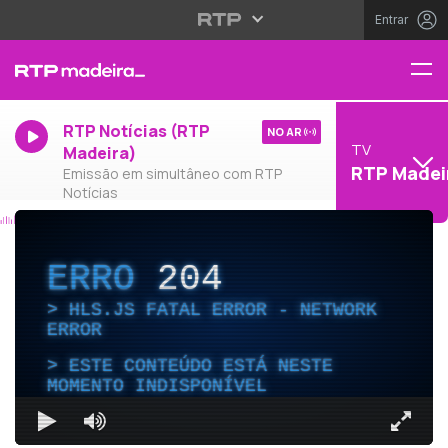
Entrar
RTP Notícias (RTP
NO AR
TV
Madeira)
RTP Madei
Emissão em simultâneo com RTP
Notícias
ERRO
204
HLS.JS FATAL ERROR - NETWORK
ERROR
ESTE CONTEÚDO ESTÁ NESTE
MOMENTO INDISPONÍVEL