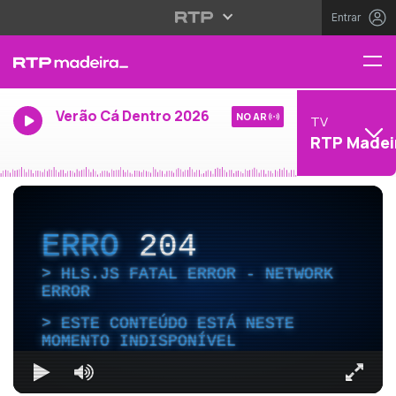
Entrar
Verão Cá Dentro 2026
NO AR
TV
RTP Madei
ERRO
204
HLS.JS FATAL ERROR - NETWORK
ERROR
ESTE CONTEÚDO ESTÁ NESTE
MOMENTO INDISPONÍVEL