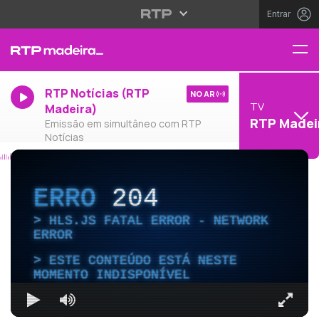
Entrar
RTP Notícias (RTP
NO AR
TV
Madeira)
RTP Madei
Emissão em simultâneo com RTP
Notícias
ERRO
204
HLS.JS FATAL ERROR - NETWORK
ERROR
ESTE CONTEÚDO ESTÁ NESTE
MOMENTO INDISPONÍVEL