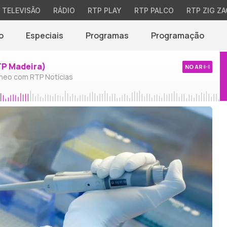
TELEVISÃO
RÁDIO
RTP PLAY
RTP PALCO
RTP ZIG ZA
o
Especiais
Programas
Programação
TP Madeira)
NO AR
neo com RTP Notícias