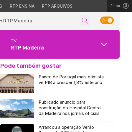
G
RTP ENSINA
RTP ARQUIVOS
Entrar
+ RTP Madeira
TV
RTP Madeira
Pode também gostar
Banco de Portugal mais otimista
vê PIB a crescer 1,8% este ano
Publicado anúncio para
construção do Hospital Central
da Madeira nos jornais oficiais
Arrancou a operação Verão