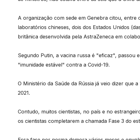
A organização com sede em Genebra citou, entre os
laboratórios chineses, dois dos Estados Unidos (d
britânica desenvolvida pela AstraZeneca em colab
Segundo Putin, a vacina russa é "eficaz", passou e
"imunidade estável" contra a Covid-19.
O Ministério da Saúde da Rússia já veio dizer que a
2021.
Contudo, muitos cientistas, no país e no estrangeir
os cientistas completarem a chamada Fase 3 do es
Essa fase por norma demora vários meses e envolv