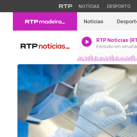
NOTÍCIAS
DESPORTO
Notícias
Desport
RTP Notícias (R
Emissão em simultâ