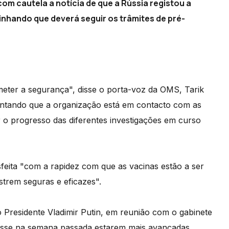
m cautela a notícia de que a Rússia registou a
inhando que deverá seguir os trâmites de pré-
meter a segurança", disse o porta-voz da OMS, Tarik
entando que a organização está em contacto com as
r o progresso das diferentes investigações em curso
sfeita "com a rapidez com que as vacinas estão a ser
trem seguras e eficazes".
lo Presidente Vladimir Putin, em reunião com o gabinete
disse na semana passada estarem mais avançadas.