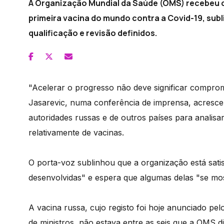
A Organização Mundial da Saúde (OMS) recebeu co
primeira vacina do mundo contra a Covid-19, subl
qualificação e revisão definidos.
"Acelerar o progresso não deve significar compro
Jasarevic, numa conferência de imprensa, acresc
autoridades russas e de outros países para analisa
relativamente de vacinas.
O porta-voz sublinhou que a organização está sati
desenvolvidas" e espera que algumas delas "se mos
A vacina russa, cujo registo foi hoje anunciado pe
de ministros, não estava entre as seis que a OMS 