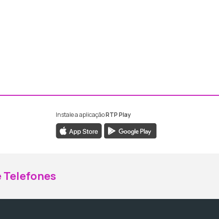
Instale a aplicação
RTP Play
ebook da RTP Madeira
nstagram da RTP Madeira
 Telefones