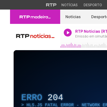
NOTÍCIAS
DESPORTO
Notícias
Desport
RTP Notícias (R
Emissão em simultâ
ERRO
204
HLS.JS FATAL ERROR - NETWORK E