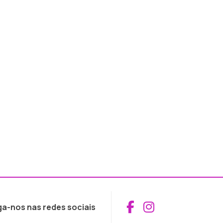
Aceder ao Fac
Aceder ao I
ga-nos nas redes sociais