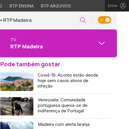
G
RTP ENSINA
RTP ARQUIVOS
Entrar
+ RTP Madeira
TV
RTP Madeira
Pode também gostar
Covid-19: Açores estão desde
hoje sem casos ativos de
infeção
Venezuela: Comunidade
portuguesa queixa-se de
indiferença de Portugal
Madeira com alerta laranja