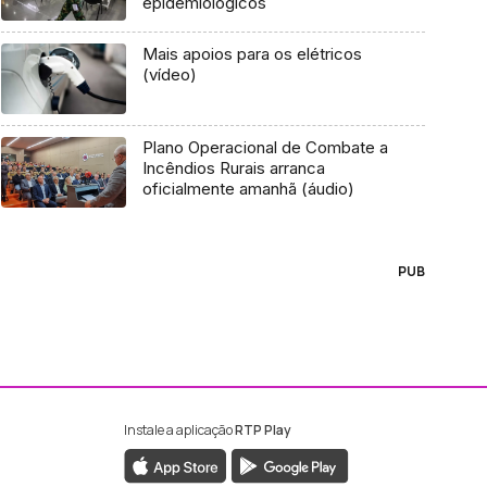
epidemiológicos
Mais apoios para os elétricos
(vídeo)
Plano Operacional de Combate a
Incêndios Rurais arranca
oficialmente amanhã (áudio)
PUB
Instale a aplicação
RTP Play
ebook da RTP Madeira
nstagram da RTP Madeira