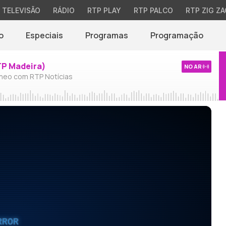
TELEVISÃO
RÁDIO
RTP PLAY
RTP PALCO
RTP ZIG ZA
o
Especiais
Programas
Programação
TP Madeira)
NO AR
neo com RTP Notícias
RROR