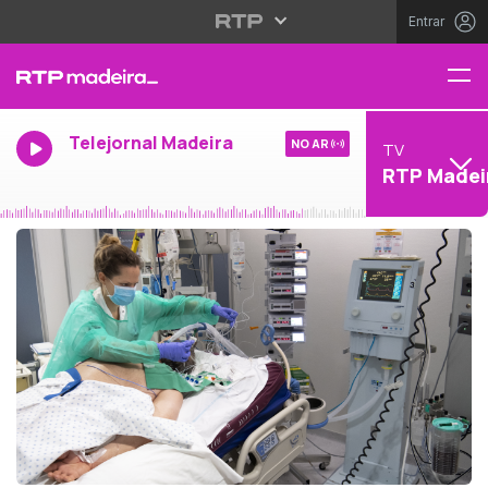
Entrar
Telejornal Madeira
NO AR
TV
RTP Madei