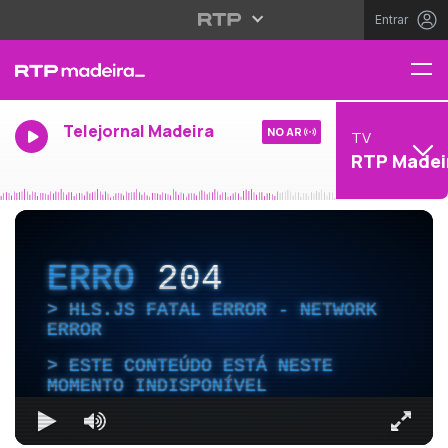
Entrar
Telejornal Madeira
NO AR
TV
RTP Madei
ERRO
204
HLS.JS FATAL ERROR - NETWORK
ERROR
ESTE CONTEÚDO ESTÁ NESTE
MOMENTO INDISPONÍVEL