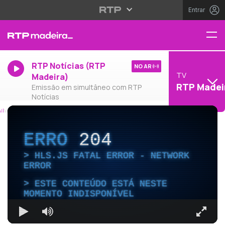
Entrar
RTP Notícias (RTP
NO AR
TV
Madeira)
RTP Madei
Emissão em simultâneo com RTP
Notícias
ERRO
204
HLS.JS FATAL ERROR - NETWORK
ERROR
ESTE CONTEÚDO ESTÁ NESTE
MOMENTO INDISPONÍVEL