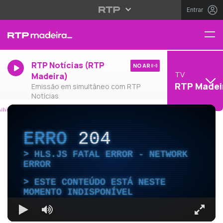
Entrar
RTP Notícias (RTP
NO AR
TV
Madeira)
RTP Madei
Emissão em simultâneo com RTP
Notícias
ERRO
204
HLS.JS FATAL ERROR - NETWORK
ERROR
ESTE CONTEÚDO ESTÁ NESTE
MOMENTO INDISPONÍVEL