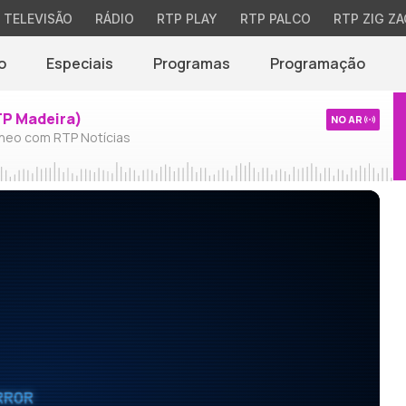
TELEVISÃO
RÁDIO
RTP PLAY
RTP PALCO
RTP ZIG ZA
o
Especiais
Programas
Programação
TP Madeira)
NO AR
neo com RTP Notícias
RROR