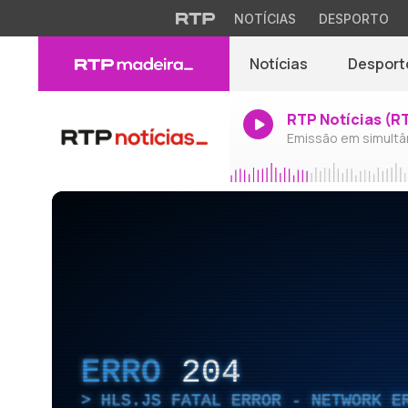
NOTÍCIAS
DESPORTO
Notícias
Desport
RTP Notícias (R
Emissão em simultâ
ERRO
204
HLS.JS FATAL ERROR - NETWORK E