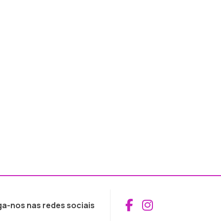
Aceder ao Fac
Aceder ao I
ga-nos nas redes sociais