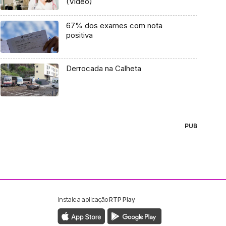
(Vídeo)
67% dos exames com nota
positiva
Derrocada na Calheta
PUB
Instale a aplicação
RTP Play
ebook da RTP Madeira
nstagram da RTP Madeira