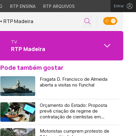
G
RTP ENSINA
RTP ARQUIVOS
Entrar
+ RTP Madeira
TV
RTP Madeira
Pode também gostar
Fragata D. Francisco de Almeida
aberta a visitas no Funchal
Orçamento do Estado: Proposta
prevê criação de regime de
contratação de cientistas em
empresas
Motoristas cumprem protesto de