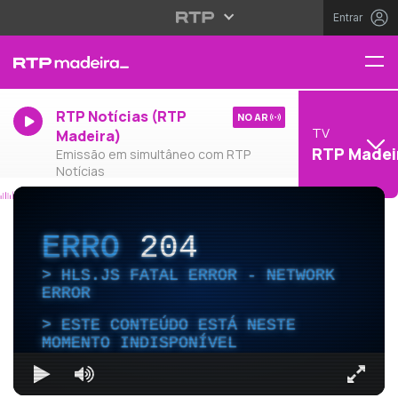
Entrar
RTP Notícias (RTP
NO AR
TV
Madeira)
RTP Madei
Emissão em simultâneo com RTP
Notícias
ERRO
204
HLS.JS FATAL ERROR - NETWORK
ERROR
ESTE CONTEÚDO ESTÁ NESTE
MOMENTO INDISPONÍVEL