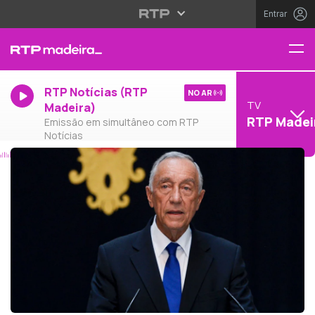
Entrar
RTP Notícias (RTP
NO AR
TV
Madeira)
RTP Madei
Emissão em simultâneo com RTP
Notícias