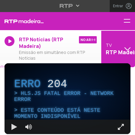
Entrar
RTP Notícias (RTP
NO AR
TV
Madeira)
RTP Madei
Emissão em simultâneo com RTP
Notícias
ERRO
204
HLS.JS FATAL ERROR - NETWORK
ERROR
ESTE CONTEÚDO ESTÁ NESTE
MOMENTO INDISPONÍVEL