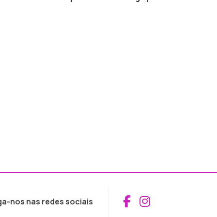
Aceder ao Fac
Aceder ao I
ga-nos nas redes sociais