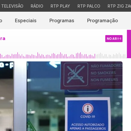
TELEVISÃO
RÁDIO
RTP PLAY
RTP PALCO
RTP ZIG ZA
o
Especiais
Programas
Programação
ira
NO AR