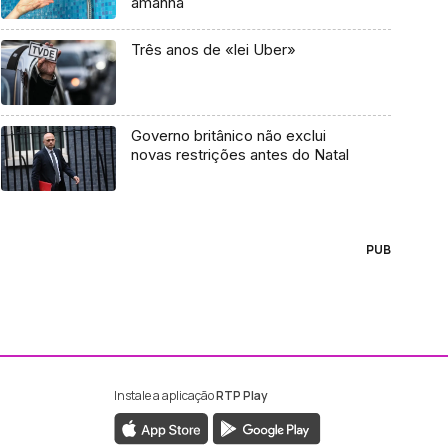
amanhã
Três anos de «lei Uber»
Governo britânico não exclui
novas restrições antes do Natal
PUB
Instale a aplicação
RTP Play
ebook da RTP Madeira
nstagram da RTP Madeira