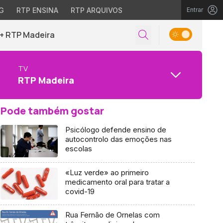
G
RTP ENSINA
RTP ARQUIVOS
Entrar
+ RTP Madeira
TV
RTP Madeira
Pode também gostar
Psicólogo defende ensino de
autocontrolo das emoções nas
escolas
«Luz verde» ao primeiro
medicamento oral para tratar a
covid-19
Rua Fernão de Ornelas com