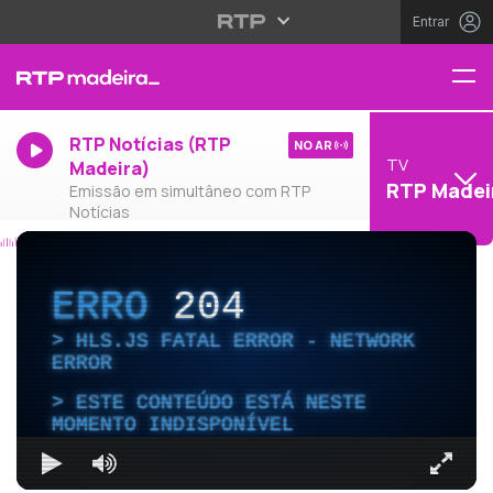
Entrar
RTP Notícias (RTP
NO AR
TV
Madeira)
RTP Madei
Emissão em simultâneo com RTP
Notícias
ERRO
204
HLS.JS FATAL ERROR - NETWORK
ERROR
ESTE CONTEÚDO ESTÁ NESTE
MOMENTO INDISPONÍVEL