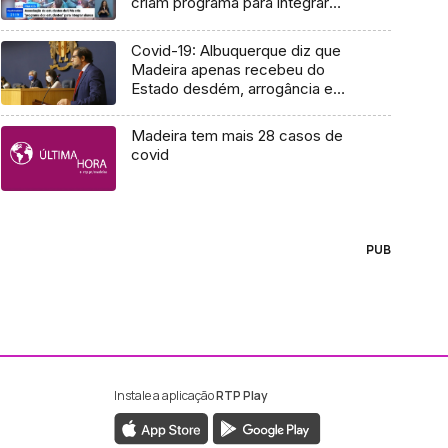
criam programa para integrar
alunos (Vídeo)
Covid-19: Albuquerque diz que
Madeira apenas recebeu do
Estado desdém, arrogância e
indiferença
Madeira tem mais 28 casos de
covid
PUB
Instale a aplicação
RTP Play
ebook da RTP Madeira
nstagram da RTP Madeira