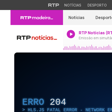
NOTÍCIAS
DESPORTO
Notícias
Desport
RTP Notícias (R
Emissão em simultâ
ERRO
204
HLS.JS FATAL ERROR - NETWORK E