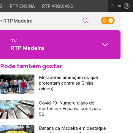
G
RTP ENSINA
RTP ARQUIVOS
Entrar
+ RTP Madeira
TV
RTP Madeira
Pode também gostar
Moradores ameaçam os que
protestam contra as Ginjas
(vídeo)
Covid-19: Número diário de
mortes em Espanha sobe para
56
Banana da Madeira em destaque