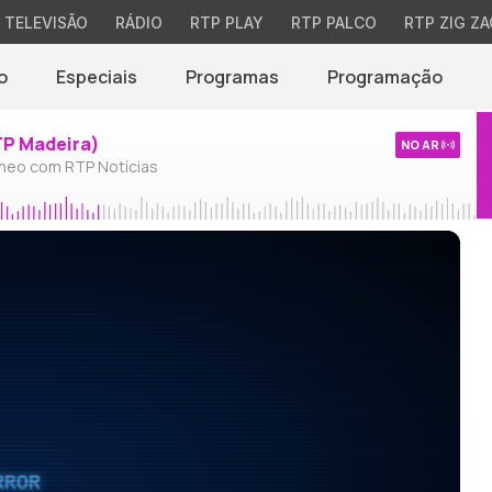
TELEVISÃO
RÁDIO
RTP PLAY
RTP PALCO
RTP ZIG ZA
o
Especiais
Programas
Programação
TP Madeira)
NO AR
neo com RTP Notícias
RROR