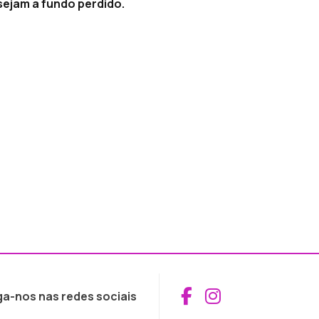
sejam a fundo perdido.
Aceder ao Fac
Aceder ao I
ga-nos nas redes sociais