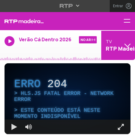
Entrar
Verão Cá Dentro 2026
NO AR
TV
RTP Madei
ERRO
204
HLS.JS FATAL ERROR - NETWORK
ERROR
ESTE CONTEÚDO ESTÁ NESTE
MOMENTO INDISPONÍVEL