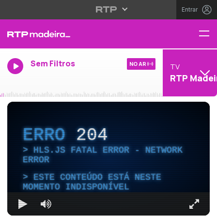
Entrar
Sem Filtros
NO AR
TV
RTP Madei
ERRO
204
HLS.JS FATAL ERROR - NETWORK
ERROR
ESTE CONTEÚDO ESTÁ NESTE
MOMENTO INDISPONÍVEL