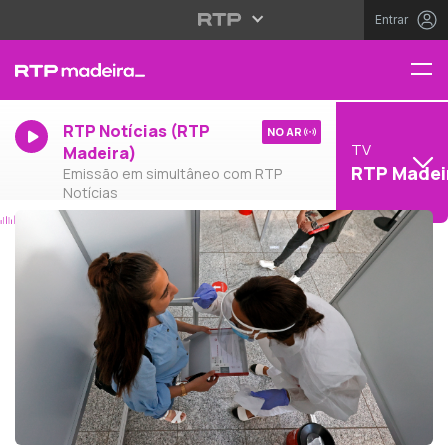
Entrar
RTP Notícias (RTP
NO AR
TV
Madeira)
RTP Madei
Emissão em simultâneo com RTP
Notícias