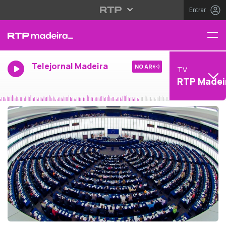
Entrar
Telejornal Madeira
NO AR
TV
RTP Madei