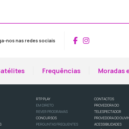
Aceder ao Fac
Aceder ao I
ga-nos nas redes sociais
atélites
Frequências
Moradas e
RTP PLAY
CONTACTOS
EM DIRETO
PROVEDORA DO
REVER PROGRAMAS
TELESPECTADOR
CONCURSOS
PROVEDORA DO OUVI
S
PERGUNTAS FREQUENTES
ACESSIBILIDADES