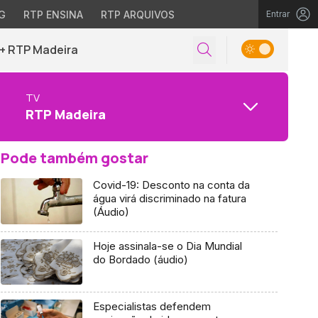
G
RTP ENSINA
RTP ARQUIVOS
Entrar
+ RTP Madeira
TV
RTP Madeira
Pode também gostar
Covid-19: Desconto na conta da
água virá discriminado na fatura
(Áudio)
Hoje assinala-se o Dia Mundial
do Bordado (áudio)
Especialistas defendem