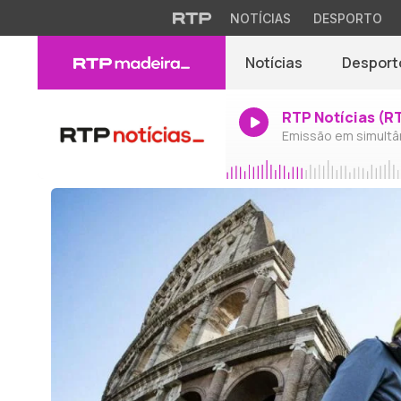
NOTÍCIAS
DESPORTO
Notícias
Desport
RTP Notícias (R
Emissão em simultâ