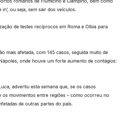
roportos romanos de Fiumicino e Ciampino, bem como
 in’, ou seja, sem sair dos veículos.
lização de testes recíprocos em Roma e Olbia para
gião mais afetada, com 145 casos, seguida muito de
m Nápoles, onde houve um forte aumento de contágios:
uca, advertiu esta semana que, se os casos
ite os movimentos entre regiões – como ocorreu no
fetadas de outras partes do país.