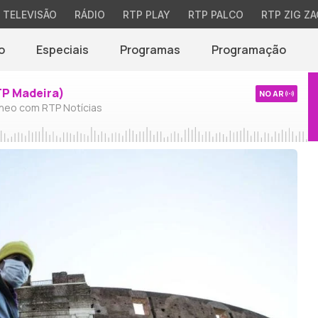
TELEVISÃO
RÁDIO
RTP PLAY
RTP PALCO
RTP ZIG ZA
o
Especiais
Programas
Programação
TP Madeira)
NO AR
neo com RTP Notícias