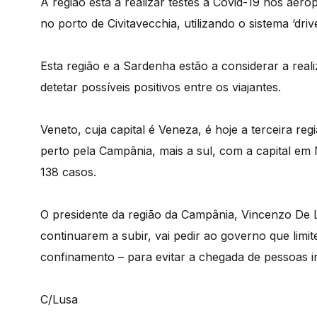
A região está a realizar testes à Covid-19 nos ae
no porto de Civitavecchia, utilizando o sistema ‘drive
Esta região e a Sardenha estão a considerar a rea
detetar possíveis positivos entre os viajantes.
Veneto, cuja capital é Veneza, é hoje a terceira re
perto pela Campânia, mais a sul, com a capital e
138 casos.
O presidente da região da Campânia, Vincenzo De L
continuarem a subir, vai pedir ao governo que lim
confinamento – para evitar a chegada de pessoas in
C/Lusa