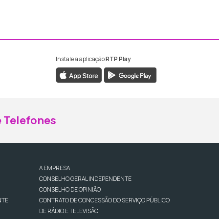
Instale a aplicação
RTP Play
ebook da RTP Madeira
nstagram da RTP Madeira
 Telefones
A EMPRESA
CONSELHO GERAL INDEPENDENTE
CONSELHO DE OPINIÃO
NTE
CONTRATO DE CONCESSÃO DO SERVIÇO PÚBLICO
DE RÁDIO E TELEVISÃO