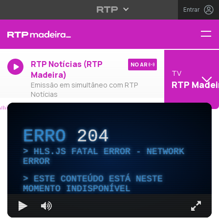
Entrar
RTP Notícias (RTP
NO AR
TV
Madeira)
RTP Madei
Emissão em simultâneo com RTP
Notícias
ERRO
204
HLS.JS FATAL ERROR - NETWORK
ERROR
ESTE CONTEÚDO ESTÁ NESTE
MOMENTO INDISPONÍVEL