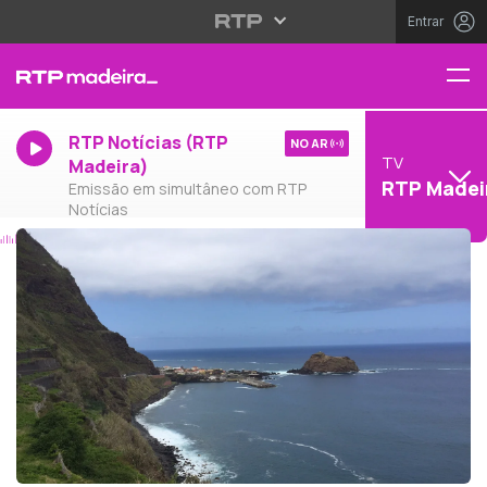
Entrar
RTP Notícias (RTP
NO AR
TV
Madeira)
RTP Madei
Emissão em simultâneo com RTP
Notícias