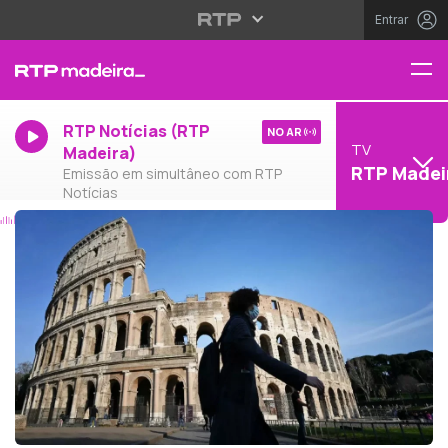
Entrar
RTP Notícias (RTP
NO AR
TV
Madeira)
RTP Madei
Emissão em simultâneo com RTP
Notícias