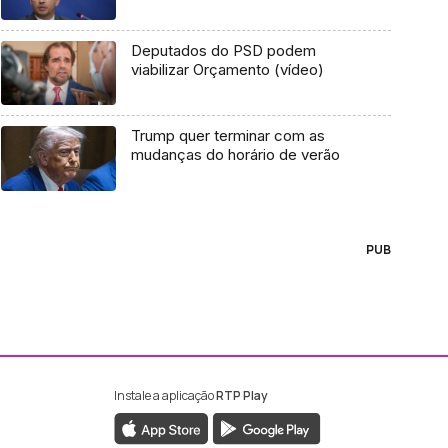
Deputados do PSD podem
viabilizar Orçamento (vídeo)
Trump quer terminar com as
mudanças do horário de verão
PUB
Instale a aplicação
RTP Play
ebook da RTP Madeira
nstagram da RTP Madeira