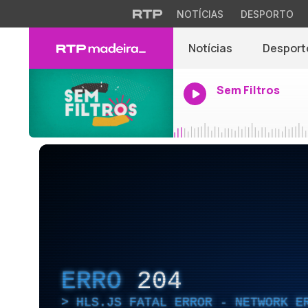
NOTÍCIAS
DESPORTO
Notícias
Desport
Sem Filtros
ERRO
204
HLS.JS FATAL ERROR - NETWORK E