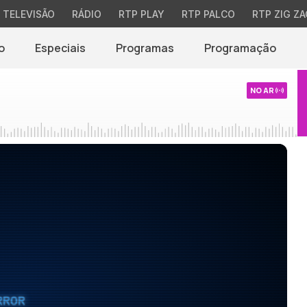
TELEVISÃO
RÁDIO
RTP PLAY
RTP PALCO
RTP ZIG ZA
o
Especiais
Programas
Programação
NO AR
RROR