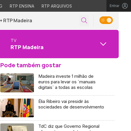
G
RTP ENSINA
RTP ARQUIVOS
Entrar
+ RTP Madeira
TV
RTP Madeira
Pode também gostar
Madeira investe 1 milhão de
euros para levar os `manuais
digitais` a todas as escolas
Élia Ribeiro vai presidir às
sociedades de desenvolvimento
TdC diz que Governo Regional