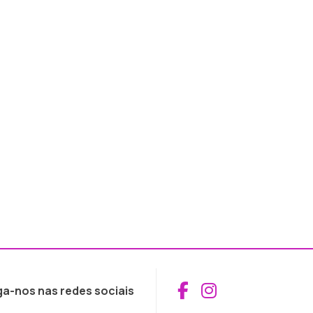
Aceder ao Fac
Aceder ao I
ga-nos nas redes sociais